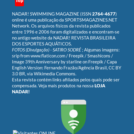
Top
NADAR! SWIMMING MAGAZINE
(ISSN
2764-4677
)
online é uma publicação da
SPORTSMAGAZINES.NET
Network
. Os arquivos físicos da revista publicados
entre 1996 e 2006 foram digitalizados e encontram-se
no antigo website da
NADAR! REVISTA BRASILEIRA
DOS ESPORTES AQUÁTICOS
.
FOTOS (Divulgação) -
SATIRO SODRÉ
; Algumas imagens:
srip
from
www.flaticon.com
/
Freepik
/
Smashicons
/
Image 39th Anniversary by starline on Freepik
/ Capa
English Version:
Fernando Frazão/Agência Brasil
,
CC BY
3.0 BR
, via Wikimedia Commons.
Esta revista contém links afiliados pelos quais pode ser
compensada. Veja mais produtos na nossa
LOJA
NADAR!