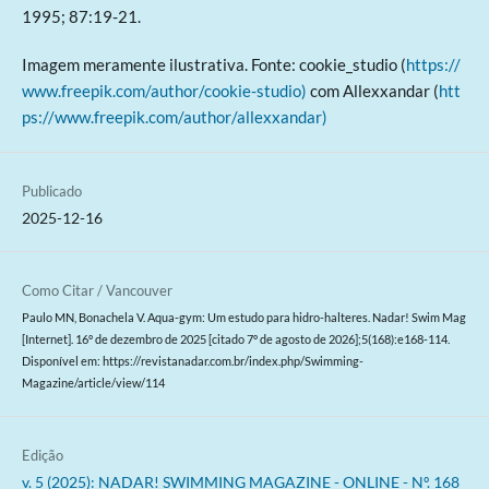
1995; 87:19-21.
Imagem meramente ilustrativa. Fonte: cookie_studio (
https://
www.freepik.com/author/cookie-studio)
com Allexxandar (
htt
ps://www.freepik.com/author/allexxandar)
Publicado
2025-12-16
Como Citar / Vancouver
Paulo MN, Bonachela V. Aqua-gym: Um estudo para hidro-halteres. Nadar! Swim Mag
[Internet]. 16º de dezembro de 2025 [citado 7º de agosto de 2026];5(168):e168-114.
Disponível em: https://revistanadar.com.br/index.php/Swimming-
Magazine/article/view/114
Edição
v. 5 (2025): NADAR! SWIMMING MAGAZINE - ONLINE - Nº. 168