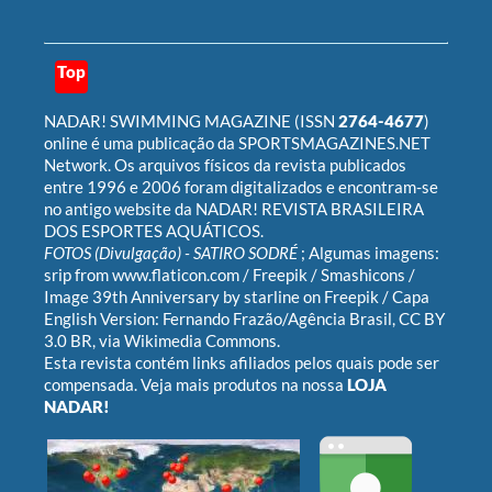
Top
NADAR! SWIMMING MAGAZINE
(ISSN
2764-4677
)
online é uma publicação da
SPORTSMAGAZINES.NET
Network
. Os arquivos físicos da revista publicados
entre 1996 e 2006 foram digitalizados e encontram-se
no antigo website da
NADAR! REVISTA BRASILEIRA
DOS ESPORTES AQUÁTICOS
.
FOTOS (Divulgação) -
SATIRO SODRÉ
; Algumas imagens:
srip
from
www.flaticon.com
/
Freepik
/
Smashicons
/
Image 39th Anniversary by starline on Freepik
/ Capa
English Version:
Fernando Frazão/Agência Brasil
,
CC BY
3.0 BR
, via Wikimedia Commons.
Esta revista contém links afiliados pelos quais pode ser
compensada. Veja mais produtos na nossa
LOJA
NADAR!