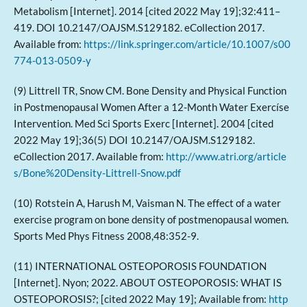
Metabolism [Internet]. 2014 [cited 2022 May 19];32:411–
419. DOI 10.2147/OAJSM.S129182. eCollection 2017.
Available from:
https://link.springer.com/article/10.1007/s00
774-013-0509-y
(9) Littrell TR, Snow CM. Bone Density and Physical Function
in Postmenopausal Women After a 12-Month Water Exercíse
Intervention. Med Sci Sports Exerc [Internet]. 2004 [cited
2022 May 19];36(5) DOI 10.2147/OAJSM.S129182.
eCollection 2017. Available from:
http://www.atri.org/article
s/Bone%20Density-Littrell-Snow.pdf
(10) Rotstein A, Harush M, Vaisman N. The effect of a water
exercise program on bone density of postmenopausal women.
Sports Med Phys Fitness 2008,48:352-9.
(11) INTERNATIONAL OSTEOPOROSIS FOUNDATION
[Internet]. Nyon; 2022. ABOUT OSTEOPOROSIS: WHAT IS
OSTEOPOROSIS?; [cited 2022 May 19]; Available from:
http