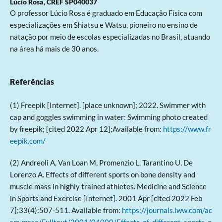
Lúcio Rosa,
CREF SP040037
O professor Lúcio Rosa é graduado em Educação Física com
especializações em Shiatsu e Watsu, pioneiro no ensino de
natação por meio de escolas especializadas no Brasil, atuando
na área há mais de 30 anos.
Referências
(1) Freepik [Internet]. [place unknown]; 2022. Swimmer with
cap and goggles swimming in water: Swimming photo created
by freepik; [cited 2022 Apr 12];Available from:
https://www.fr
eepik.com/
(2) Andreoli A, Van Loan M, Promenzio L, Tarantino U, De
Lorenzo A. Effects of different sports on bone density and
muscle mass in highly trained athletes. Medicine and Science
in Sports and Exercise [Internet]. 2001 Apr [cited 2022 Feb
7];33(4):507-511. Available from:
https://journals.lww.com/ac