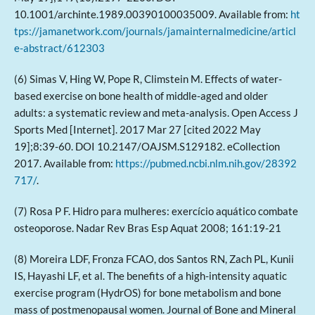
10.1001/archinte.1989.00390100035009. Available from:
ht
tps://jamanetwork.com/journals/jamainternalmedicine/articl
e-abstract/612303
(6) Simas V, Hing W, Pope R, Climstein M. Effects of water-
based exercise on bone health of middle-aged and older
adults: a systematic review and meta-analysis. Open Access J
Sports Med [Internet]. 2017 Mar 27 [cited 2022 May
19];8:39-60. DOI 10.2147/OAJSM.S129182. eCollection
2017. Available from:
https://pubmed.ncbi.nlm.nih.gov/28392
717/
.
(7) Rosa P F. Hidro para mulheres: exercício aquático combate
osteoporose. Nadar Rev Bras Esp Aquat 2008; 161:19-21
(8) Moreira LDF, Fronza FCAO, dos Santos RN, Zach PL, Kunii
IS, Hayashi LF, et al. The benefits of a high-intensity aquatic
exercise program (HydrOS) for bone metabolism and bone
mass of postmenopausal women. Journal of Bone and Mineral