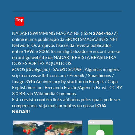
Top
NADAR! SWIMMING MAGAZINE
(ISSN
2764-4677
)
online é uma publicação da
SPORTSMAGAZINES.NET
Network
. Os arquivos físicos da revista publicados
entre 1996 e 2006 foram digitalizados e encontram-se
no antigo website da
NADAR! REVISTA BRASILEIRA
DOS ESPORTES AQUÁTICOS
.
FOTOS (Divulgação) -
SATIRO SODRÉ
; Algumas imagens:
srip
from
www.flaticon.com
/
Freepik
/
Smashicons
/
Image 39th Anniversary by starline on Freepik
/ Capa
English Version:
Fernando Frazão/Agência Brasil
,
CC BY
3.0 BR
, via Wikimedia Commons.
Esta revista contém links afiliados pelos quais pode ser
compensada. Veja mais produtos na nossa
LOJA
NADAR!