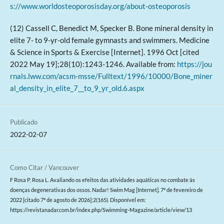
s://www.worldosteoporosisday.org/about-osteoporosis
(12) Cassell C, Benedict M, Specker B. Bone mineral density in
elite 7- to 9-yr-old female gymnasts and swimmers. Medicine
& Science in Sports & Exercise [Internet]. 1996 Oct [cited
2022 May 19];28(10):1243-1246. Available from:
https://jou
rnals.lww.com/acsm-msse/Fulltext/1996/10000/Bone_miner
al_density_in_elite_7__to_9_yr_old.6.aspx
Publicado
2022-02-07
Como Citar / Vancouver
F Rosa P, Rosa L. Avaliando os efeitos das atividades aquáticas no combate às
doenças degenerativas dos ossos. Nadar! Swim Mag [Internet]. 7º de fevereiro de
2022 [citado 7º de agosto de 2026];2(165). Disponível em:
https://revistanadar.com.br/index.php/Swimming-Magazine/article/view/13