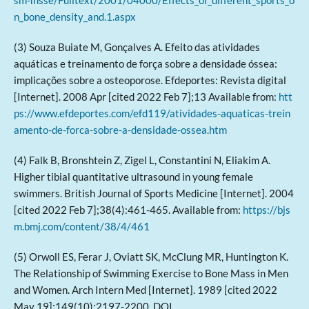
sm-msse/Fulltext/2001/04000/Effects_of_different_sports_o
n_bone_density_and.1.aspx
(3) Souza Buiate M, Gonçalves A. Efeito das atividades
aquáticas e treinamento de força sobre a densidade óssea:
implicações sobre a osteoporose. Efdeportes: Revista digital
[Internet]. 2008 Apr [cited 2022 Feb 7];13 Available from:
htt
ps://www.efdeportes.com/efd119/atividades-aquaticas-trein
amento-de-forca-sobre-a-densidade-ossea.htm
(4) Falk B, Bronshtein Z, Zigel L, Constantini N, Eliakim A.
Higher tibial quantitative ultrasound in young female
swimmers. British Journal of Sports Medicine [Internet]. 2004
[cited 2022 Feb 7];38(4):461-465. Available from:
https://bjs
m.bmj.com/content/38/4/461
(5) Orwoll ES, Ferar J, Oviatt SK, McClung MR, Huntington K.
The Relationship of Swimming Exercise to Bone Mass in Men
and Women. Arch Intern Med [Internet]. 1989 [cited 2022
May 19];149(10):2197-2200. DOI