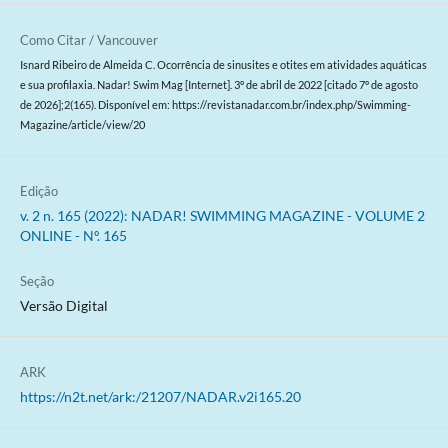
Como Citar / Vancouver
Isnard Ribeiro de Almeida C. Ocorrência de sinusites e otites em atividades aquáticas
e sua profilaxia. Nadar! Swim Mag [Internet]. 3º de abril de 2022 [citado 7º de agosto
de 2026];2(165). Disponível em: https://revistanadar.com.br/index.php/Swimming-
Magazine/article/view/20
Edição
v. 2 n. 165 (2022): NADAR! SWIMMING MAGAZINE - VOLUME 2
ONLINE - Nº. 165
Seção
Versão Digital
ARK
https://n2t.net/ark:/21207/NADAR.v2i165.20