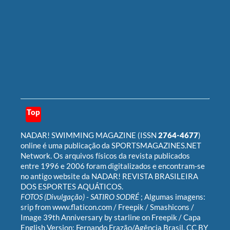
Top
NADAR! SWIMMING MAGAZINE
(ISSN
2764-4677
)
online é uma publicação da
SPORTSMAGAZINES.NET
Network
. Os arquivos físicos da revista publicados
entre 1996 e 2006 foram digitalizados e encontram-se
no antigo website da
NADAR! REVISTA BRASILEIRA
DOS ESPORTES AQUÁTICOS
.
FOTOS (Divulgação) -
SATIRO SODRÉ
; Algumas imagens:
srip
from
www.flaticon.com
/
Freepik
/
Smashicons
/
Image 39th Anniversary by starline on Freepik
/ Capa
English Version:
Fernando Frazão/Agência Brasil
,
CC BY