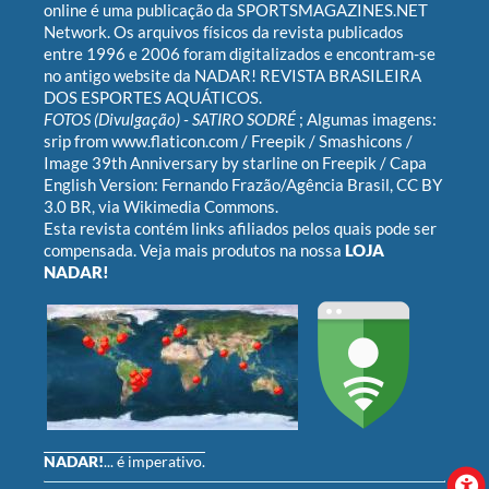
online é uma publicação da
SPORTSMAGAZINES.NET
Network
. Os arquivos físicos da revista publicados
entre 1996 e 2006 foram digitalizados e encontram-se
no antigo website da
NADAR! REVISTA BRASILEIRA
DOS ESPORTES AQUÁTICOS
.
FOTOS (Divulgação) -
SATIRO SODRÉ
; Algumas imagens:
srip
from
www.flaticon.com
/
Freepik
/
Smashicons
/
Image 39th Anniversary by starline on Freepik
/ Capa
English Version:
Fernando Frazão/Agência Brasil
,
CC BY
3.0 BR
, via Wikimedia Commons.
Esta revista contém links afiliados pelos quais pode ser
compensada. Veja mais produtos na nossa
LOJA
NADAR!
NADAR!
... é imperativo.