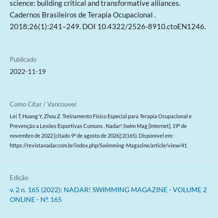
science: building critical and transformative alliances.
Cadernos Brasileiros de Terapia Ocupacional .
2018;26(1):241–249. DOI 10.4322/2526-8910.ctoEN1246.
Publicado
2022-11-19
Como Citar / Vancouver
Lei T, Huang Y, Zhou Z. Treinamento Físico Especial para Terapia Ocupacional e
Prevenção a Lesões Esportivas Comuns . Nadar! Swim Mag [Internet]. 19º de
novembro de 2022 [citado 9º de agosto de 2026];2(165). Disponível em:
https://revistanadar.com.br/index.php/Swimming-Magazine/article/view/41
Edição
v. 2 n. 165 (2022): NADAR! SWIMMING MAGAZINE - VOLUME 2
ONLINE - Nº. 165