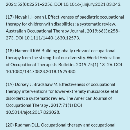
2021;52(8):2251–2256. DOI 10.1016/j.injury.2021.03.043.
(17) Novak I, Honan I. Effectiveness of paediatric occupational
therapy for children with disabilities: a systematic review.
Australian Occupational Therapy Journal . 2019;66(3):258–
273. DOI 10.1111/1440-1630.12573.
(18) Hammell KW. Building globally relevant occupational
therapy from the strength of our diversity. World Federation
of Occupational Therapists Bulletin . 2019;75(1):13–26. DOI
10.1080/14473828.2018.1529480.
(19) Dorsey J, Bradshaw M. Effectiveness of occupational
therapy interventions for lower-extremity musculoskeletal
disorders: a systematic review. The American Journal of
Occupational Therapy . 2017;71(1) DOI
10.5014/ajot.2017.023028.
(20) Rudman DLL. Occupational therapy and occupational