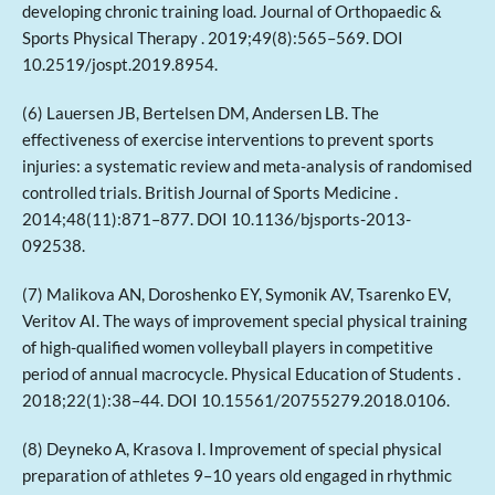
developing chronic training load. Journal of Orthopaedic &
Sports Physical Therapy . 2019;49(8):565–569. DOI
10.2519/jospt.2019.8954.
(6) Lauersen JB, Bertelsen DM, Andersen LB. The
effectiveness of exercise interventions to prevent sports
injuries: a systematic review and meta-analysis of randomised
controlled trials. British Journal of Sports Medicine .
2014;48(11):871–877. DOI 10.1136/bjsports-2013-
092538.
(7) Malikova AN, Doroshenko EY, Symonik AV, Tsarenko EV,
Veritov AI. The ways of improvement special physical training
of high-qualified women volleyball players in competitive
period of annual macrocycle. Physical Education of Students .
2018;22(1):38–44. DOI 10.15561/20755279.2018.0106.
(8) Deyneko A, Krasova I. Improvement of special physical
preparation of athletes 9–10 years old engaged in rhythmic