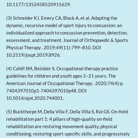
10.1177/1352458520915629.
(3) Schneider KJ, Emery CA, Black A, et al. Adapting the
dynamic, recursive model of sport injury to concussion: an
individualized approach to concussion prevention, detection,
assessment, and treatment. Journal of Orthopaedic & Sports
Physical Therapy . 2019;49(11):799–810. DOI
10.2519/jospt.2019.8926.
(4) Cahill SM, Beisbier S. Occupational therapy practice
guidelines for children and youth ages 5–21 years. The
American Journal of Occupational Therapy . 2020;74(4):p.
7404397010p1-7404397010p48. DOI
10.5014/ajot.2020.744001.
(5) Buckthorpe M, Della Villa F, Della Villa S, Roi GS. On-field
rehabilitation part 1: 4 pillars of high-quality on-field
rehabilitation are restoring movement quality, physical
conditioning, restoring sport-specific skills, and progressively