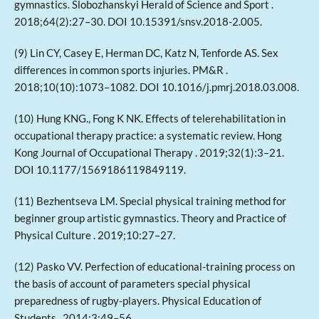
gymnastics. Slobozhanskyi Herald of Science and Sport .
2018;64(2):27–30. DOI 10.15391/snsv.2018-2.005.
(9) Lin CY, Casey E, Herman DC, Katz N, Tenforde AS. Sex
differences in common sports injuries. PM&R .
2018;10(10):1073–1082. DOI 10.1016/j.pmrj.2018.03.008.
(10) Hung KNG., Fong K NK. Effects of telerehabilitation in
occupational therapy practice: a systematic review. Hong
Kong Journal of Occupational Therapy . 2019;32(1):3–21.
DOI 10.1177/1569186119849119.
(11) Bezhentseva LM. Special physical training method for
beginner group artistic gymnastics. Theory and Practice of
Physical Culture . 2019;10:27–27.
(12) Pasko VV. Perfection of educational-training process on
the basis of account of parameters special physical
preparedness of rugby-players. Physical Education of
Students . 2014;3:49–56.