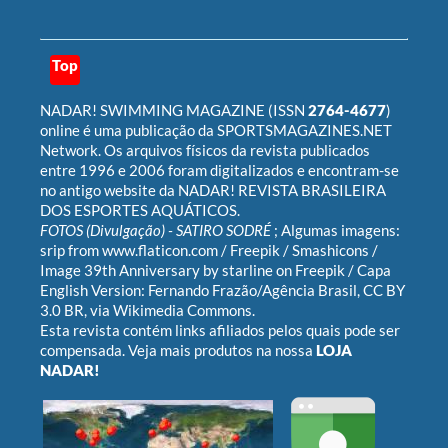
Top
NADAR! SWIMMING MAGAZINE
(ISSN
2764-4677
)
online é uma publicação da
SPORTSMAGAZINES.NET
Network
. Os arquivos físicos da revista publicados
entre 1996 e 2006 foram digitalizados e encontram-se
no antigo website da
NADAR! REVISTA BRASILEIRA
DOS ESPORTES AQUÁTICOS
.
FOTOS (Divulgação) -
SATIRO SODRÉ
; Algumas imagens:
srip
from
www.flaticon.com
/
Freepik
/
Smashicons
/
Image 39th Anniversary by starline on Freepik
/ Capa
English Version:
Fernando Frazão/Agência Brasil
,
CC BY
3.0 BR
, via Wikimedia Commons.
Esta revista contém links afiliados pelos quais pode ser
compensada. Veja mais produtos na nossa
LOJA
NADAR!